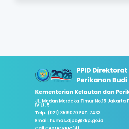
PPID Direktorat
Perikanan Budi
Kementerian Kelautan dan Per
JL. Medan Merdeka Timur No.16 Jakarta 
IV Lt. 5
Telp. (021) 3519070 EXT. 7433
Email:
humas.djpb@kkp.go.id
Call Center KKP: 141