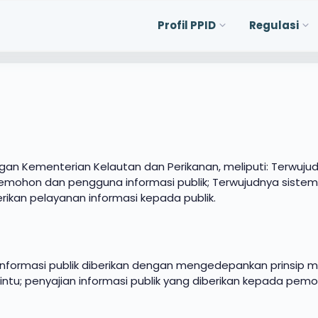
Profil PPID
Regulasi
ungan Kementerian Kelautan dan Perikanan, meliputi: Terwuj
pemohon dan pengguna informasi publik; Terwujudnya sistem
ikan pelayanan informasi kepada publik.
i: Informasi publik diberikan dengan mengedepankan prinsip
 pintu; penyajian informasi publik yang diberikan kepada p