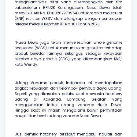
mengkuantifikasi sifat yang dikembangkan oleh tim
Laboratorium BPIU2K Karangasem. Nusa Dewa telah
memiliki HAKI No. EC00202273964 untuk marka molecular
(SNP) resisten WSSV dan dilengkapi dengan penetapan
release melalui Kepmen KP No. 181 Tahun 2023.
“Nusa Dewa juga telah menyelesaikan whole genome
sequence (WGS), untuk menunjukkan genuitas terhadap
produk beredar lainnya, sekaligus sebagai kekayaan
sumber daya genetic (SDG) yang dikembangkan KKP,”
kata Wendy.
Udang Vaname produk Indonesia ini mendapatkan
tingkat kepuasan dari kelompok pembudidaya udang.
Seperti yang dirasakan pelaku usaha swasta hatchery
udang di Kalianda, Lampung Selatan yang
menggunakan induk udang vaname Nusa Dewa.
Hingga saat ini masih mengalami banjir permintaan
nauplii dan benih udang vaname Nusa Dewa.
Uus pemilik hatchery tersebut mengakui nauplii dan