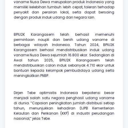
vaname Nusa Dewa merupakan produk Indonesia yang
memiliki kelebihan tumbuh lebih cepat, toleran terhadap
penyakit dan perairan lokal, serta dapat bersaing
dengan produk induk udang dari negara lain.
BPIU2K Karangasem telah berhasil memenuhi
permintaan naupli dan benih udang vaname di
berbagai wilayah Indonesia. Tahun 2024, BPIU2K
Karangasem berhasil mendistribusikan induk udang
vaname Nusa Dewa sejumlah 16.800 ekor. Sedangkan di
Awal tahun 2025, BPIU2K Karangasem telah
mendistribusikan calon induk sebanyak 4.710 ekor untuk
bantuan kepada kelompok pembudidaya udang serta
meningkatkan PNBP.
Dirjen Tebe optimistis Indonesia berpotensi besar
menjadi salah satu negara penghasil udang vaname
di dunia. “Capaian peningkatan jumlah distribusi setiap
tahun, menunjukkan kehadiran DJPB Kementerian
Kelautan dan Perikanan (KKP) di industri perudangan
nasional,” jelas Tebe.