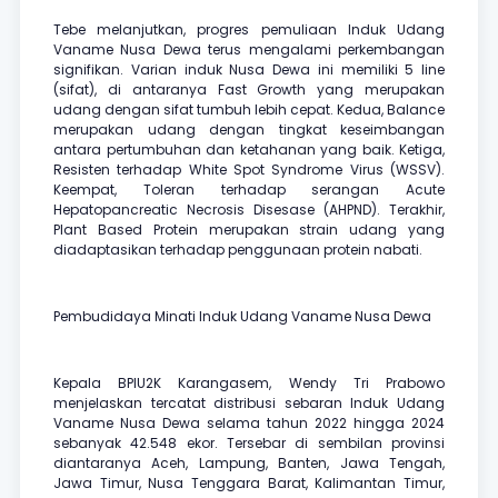
Tebe melanjutkan, progres pemuliaan Induk Udang
Vaname Nusa Dewa terus mengalami perkembangan
signifikan. Varian induk Nusa Dewa ini memiliki 5 line
(sifat), di antaranya Fast Growth yang merupakan
udang dengan sifat tumbuh lebih cepat. Kedua, Balance
merupakan udang dengan tingkat keseimbangan
antara pertumbuhan dan ketahanan yang baik. Ketiga,
Resisten terhadap White Spot Syndrome Virus (WSSV).
Keempat, Toleran terhadap serangan Acute
Hepatopancreatic Necrosis Disesase (AHPND). Terakhir,
Plant Based Protein merupakan strain udang yang
diadaptasikan terhadap penggunaan protein nabati.
Pembudidaya Minati Induk Udang Vaname Nusa Dewa
Kepala BPIU2K Karangasem, Wendy Tri Prabowo
menjelaskan tercatat distribusi sebaran Induk Udang
Vaname Nusa Dewa selama tahun 2022 hingga 2024
sebanyak 42.548 ekor. Tersebar di sembilan provinsi
diantaranya Aceh, Lampung, Banten, Jawa Tengah,
Jawa Timur, Nusa Tenggara Barat, Kalimantan Timur,