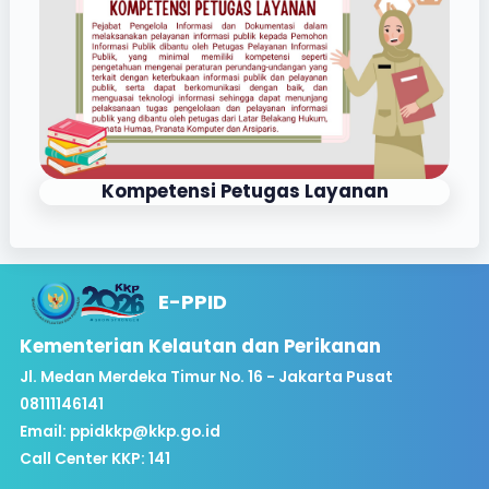
Kompetensi Petugas Layanan
E-PPID
Kementerian Kelautan dan Perikanan
Jl. Medan Merdeka Timur No. 16 - Jakarta Pusat
08111146141
Email:
ppidkkp@kkp.go.id
Call Center KKP: 141