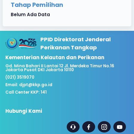
Tahap Pemilihan
Belum Ada Data
PPID Direktorat Jenderal
Perikanan Tangkap
Kementerian Kelautan dan Perikanan
Gd. Mina Bahari II Lantai 12 Jl. Merdeka Timur No.16
Jakarta Pusat DKI Jakarta 10110
(021) 3519070
Email:
djpt@kkp.go.id
Call Center KKP: 141
Hubungi Kami