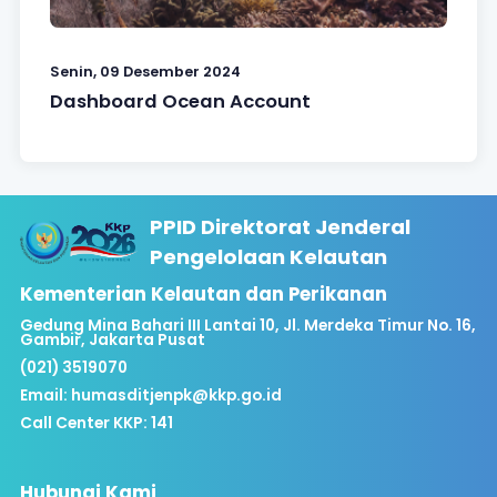
Senin, 09 Desember 2024
Dashboard Ocean Account
PPID Direktorat Jenderal
Pengelolaan Kelautan
Kementerian Kelautan dan Perikanan
Gedung Mina Bahari III Lantai 10, Jl. Merdeka Timur No. 16,
Gambir, Jakarta Pusat
(021) 3519070
Email:
humasditjenpk@kkp.go.id
Call Center KKP: 141
Hubungi Kami