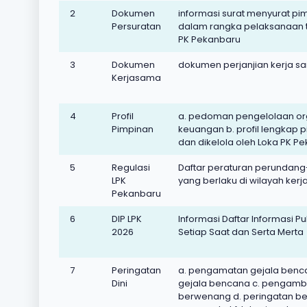
2
Dokumen
informasi surat menyurat pi
Persuratan
dalam rangka pelaksanaan t
PK Pekanbaru
3
Dokumen
dokumen perjanjian kerja s
Kerjasama
4
Profil
a. pedoman pengelolaan orga
Pimpinan
keuangan b. profil lengkap pi
dan dikelola oleh Loka PK P
5
Regulasi
Daftar peraturan perundang
LPK
yang berlaku di wilayah ker
Pekanbaru
6
DIP LPK
Informasi Daftar Informasi 
2026
Setiap Saat dan Serta Merta
7
Peringatan
a. pengamatan gejala benca
Dini
gejala bencana c. pengambi
berwenang d. peringatan be