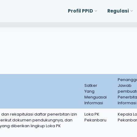
Profil PPID
Regulasi
Penangg
Satker
Jawab
Yang
pembuat
Menguasai
Penerbit
Informasi
Informasi
dan rekapitulasi daftar penerbitan izin
Loka PK
Kepala L
 berikut dokumen pendukungnya, dan
Pekanbaru
Pekanba
yang diberikan lingkup Loka PK