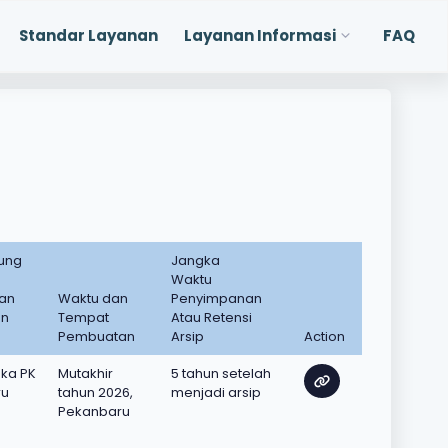
Standar Layanan
Layanan Informasi
FAQ
ung
Jangka
Waktu
an
Waktu dan
Penyimpanan
an
Tempat
Atau Retensi
Pembuatan
Arsip
Action
oka PK
Mutakhir
5 tahun setelah
ru
tahun 2026,
menjadi arsip
Pekanbaru