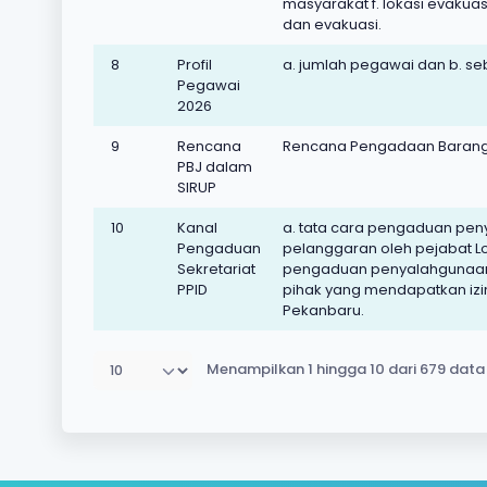
masyarakat f. lokasi evaku
dan evakuasi.
8
Profil
a. jumlah pegawai dan b. s
Pegawai
2026
9
Rencana
Rencana Pengadaan Barang
PBJ dalam
SIRUP
10
Kanal
a. tata cara pengaduan pe
Pengaduan
pelanggaran oleh pejabat Lo
Sekretariat
pengaduan penyalahgunaan
PPID
pihak yang mendapatkan izin 
Pekanbaru.
Menampilkan 1 hingga 10 dari 679 data