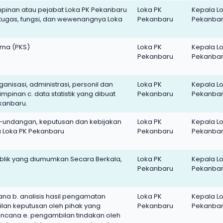
mpinan atau pejabat Loka PK Pekanbaru
Loka PK
Kepala L
ugas, fungsi, dan wewenangnya Loka
Pekanbaru
Pekanba
ama (PKS)
Loka PK
Kepala L
Pekanbaru
Pekanba
nisasi, administrasi, personil dan
Loka PK
Kepala L
mpinan c. data statistik yang dibuat
Pekanbaru
Pekanba
ekanbaru.
-undangan, keputusan dan kebijakan
Loka PK
Kepala L
ja Loka PK Pekanbaru
Pekanbaru
Pekanba
Publik yang diumumkan Secara Berkala,
Loka PK
Kepala L
Pekanbaru
Pekanba
na b. analisis hasil pengamatan
Loka PK
Kepala L
lan keputusan oleh pihak yang
Pekanbaru
Pekanba
ncana e. pengambilan tindakan oleh