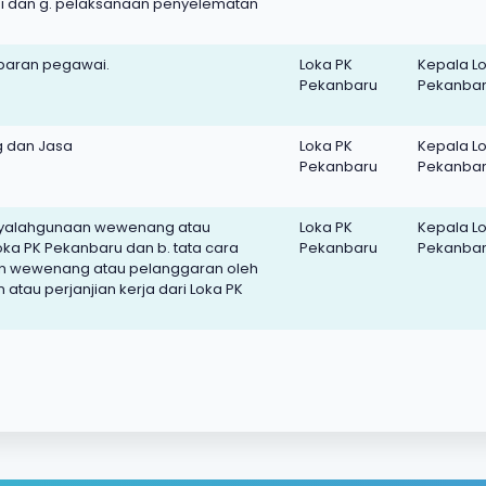
asi dan g. pelaksanaan penyelematan
ebaran pegawai.
Loka PK
Kepala L
Pekanbaru
Pekanba
 dan Jasa
Loka PK
Kepala L
Pekanbaru
Pekanba
nyalahgunaan wewenang atau
Loka PK
Kepala L
ka PK Pekanbaru dan b. tata cara
Pekanbaru
Pekanba
 wewenang atau pelanggaran oleh
atau perjanjian kerja dari Loka PK