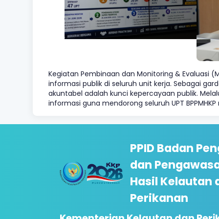
Kegiatan Pembinaan dan Monitoring & Evaluasi (
informasi publik di seluruh unit kerja. Sebagai
akuntabel adalah kunci kepercayaan publik. Mela
informasi guna mendorong seluruh UPT BPPMHKP m
PPID Badan Pen
dan Pengawasa
Hasil Kelautan 
Perikanan
Kementerian Kelautan dan Per