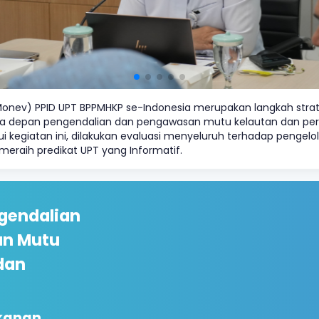
Monev) PPID UPT BPPMHKP se-Indonesia merupakan langkah stra
 garda depan pengendalian dan pengawasan mutu kelautan dan pe
lui kegiatan ini, dilakukan evaluasi menyeluruh terhadap peng
eraih predikat UPT yang Informatif.
gendalian
n Mutu
dan
ikanan