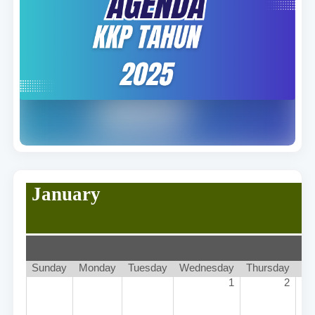
January
Sunday
Monday
Tuesday
Wednesday
Thursday
1
2