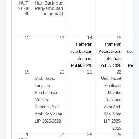
HUT 
Hari Batik dan 
TNI ke 
Penyambutan 
80
bulan bakti
12
13
14
15
Pameran
Pameran
Pa
Keterbukaan
Keterbukaan
Keter
Informasi
Informasi
Inf
Publik 2025
Publik 2025
Publi
19
20
21
22
Und. Rapat
Und. Rapat
Lanjutan
Finalisasi
Pembahasan
Matriks
Matriks
Rencana
Rencana Aksi
Aksi Arah
Arah Kebijakan
Kebijakan
LIP 2025-2029
LIP 2025-
2029
26
27
28
29