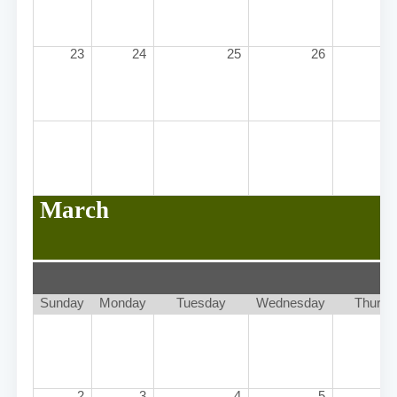
23
24
25
26
March
Sunday
Monday
Tuesday
Wednesday
Thursd
2
3
4
5