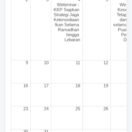
Webminar : 
Webmi
KKP Siapkan 
Kesehat
Strategi Jaga 
Tetap Se
Ketersediaan 
dan Bu
Ikan Selama 
selama Bu
Ramadhan 
Puasa b
hingga 
Pende
Lebaran
Dia
9
10
11
12
16
17
18
19
23
24
25
26
30
31