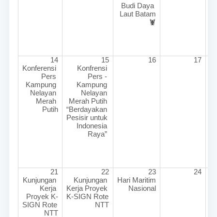
Budi Daya 
Laut Batam
🦞
14
15
16
17
Konferensi 
Konfrensi 
Pers 
Pers - 
Kampung 
Kampung 
Nelayan 
Nelayan 
Merah 
Merah Putih 
Putih
“Berdayakan 
Pesisir untuk 
Indonesia 
Raya” 
21
22
23
24
Kunjungan 
Kunjungan 
Hari Maritim 
M
Kerja 
Kerja Proyek 
Nasional
Proyek K-
K-SIGN Rote 
SIGN Rote 
NTT
NTT