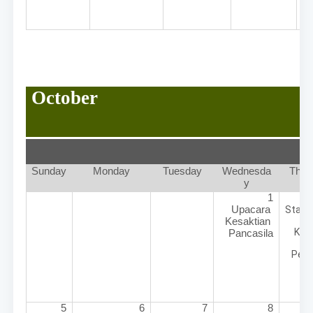
October
Sunday
Monday
Tuesday
Wednesda
Thur
y
1
Upacara 
Start 
Kesaktian 
Kela
Pancasila
Peri
5
6
7
8