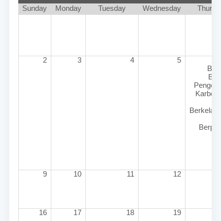
Sunday
Monday
Tuesday
Wednesday
Thursd
2
3
4
5
Binc
Baha
Pengelol
Karbon B
y
Berkelanju
Berpote
9
10
11
12
16
17
18
19