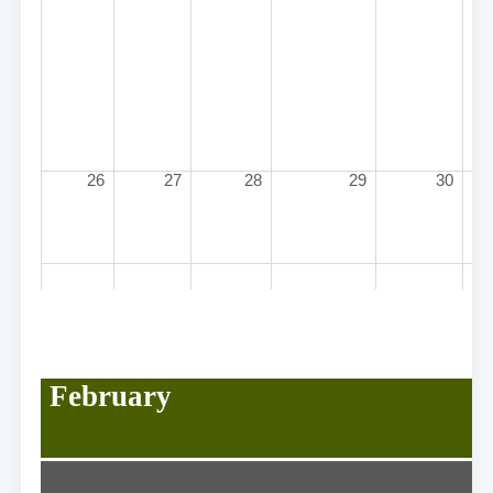
Be
Pe
Um
26
27
28
29
30
February