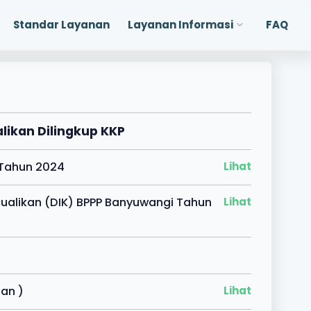
Standar Layanan
Layanan Informasi
FAQ
alikan Dilingkup KKP
P Tahun 2024
Lihat
cualikan (DIK) BPPP Banyuwangi Tahun
Lihat
han )
Lihat