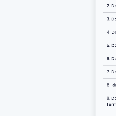
2. D
3. D
4. 
5. D
6. 
7. D
8. R
9. D
ter