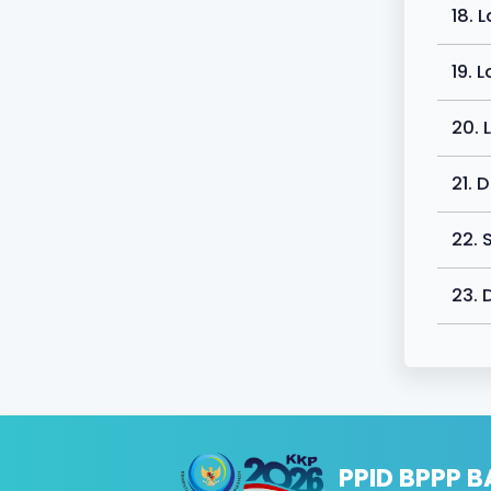
18. 
19. 
20. 
21. 
22. 
23. 
PPID BPPP 