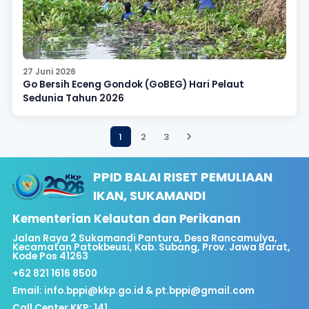
27 Juni 2026
Go Bersih Eceng Gondok (GoBEG) Hari Pelaut
Sedunia Tahun 2026
1
2
3
PPID BALAI RISET PEMULIAAN
IKAN, SUKAMANDI
Kementerian Kelautan dan Perikanan
Jalan Raya 2 Sukamandi Pantura, Desa Rancamulya,
Kecamatan Patokbeusi, Kab. Subang, Prov. Jawa Barat,
Kode Pos 41263
+62 821 1616 8500
Email:
info.bppi@kkp.go.id & pt.bppi@gmail.com
Call Center KKP: 141