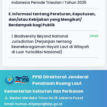
Indonesia Periode Triwulan I Tahun 2025
E. Informasi tentang Peraturan, Keputusan,
dan/atau Kebijakan yang Mengikat/
Berdampak bagi Publik
1. Biodiversity Beyond National
Lihat
Jurisdiction (Perjanjian tentang
Keanekaragaman Hayati Laut di Wilayah
di Luar Yurisdiksi Nasional)
PPID Direktorat Jenderal
Penataan Ruang Laut
Kementerian Kelautan dan Perikanan
JL. Medan Merdeka Timur No.16 Jakarta Pusat
Email:
humas.ditjenprl@kkp.go.id