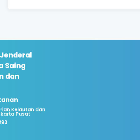
 Jenderal
a Saing
n dan
ikanan
rian Kelautan dan
akarta Pusat
293