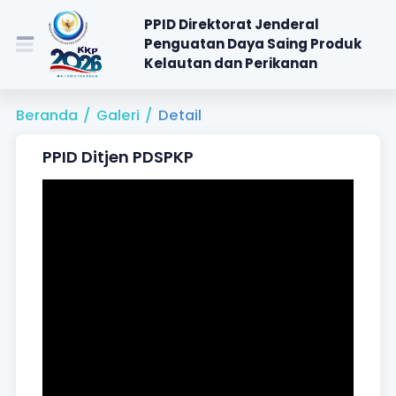
PPID Direktorat Jenderal
Penguatan Daya Saing Produk
Kelautan dan Perikanan
Beranda
/
Galeri
/
Detail
PPID Ditjen PDSPKP