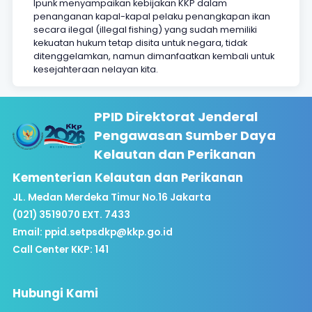
Ipunk menyampaikan kebijakan KKP dalam
penanganan kapal-kapal pelaku penangkapan ikan
secara ilegal (illegal fishing) yang sudah memiliki
kekuatan hukum tetap disita untuk negara, tidak
ditenggelamkan, namun dimanfaatkan kembali untuk
kesejahteraan nelayan kita.
PPID Direktorat Jenderal
Pengawasan Sumber Daya
Kelautan dan Perikanan
Kementerian Kelautan dan Perikanan
JL. Medan Merdeka Timur No.16 Jakarta
(021) 3519070 EXT. 7433
Email:
ppid.setpsdkp@kkp.go.id
Call Center KKP: 141
Hubungi Kami