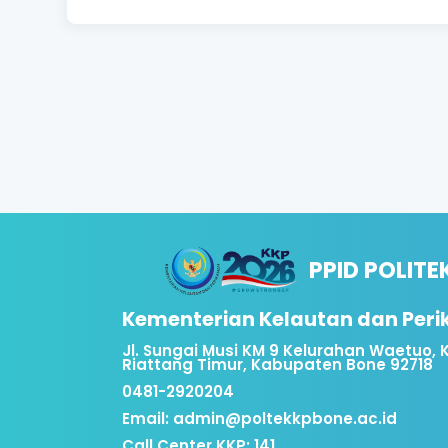
PPID POLITE
Kementerian Kelautan dan Per
Jl. Sungai Musi KM 9 Kelurahan Waetuo
Riattang Timur, Kabupaten Bone 92718
0481-2920204
Email:
admin@poltekkpbone.ac.id
Call Center KKP: 141