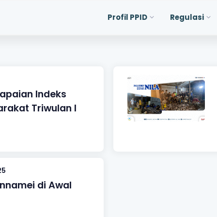
Profil PPID
Regulasi
Capaian Indeks
akat Triwulan I
25
nnamei di Awal