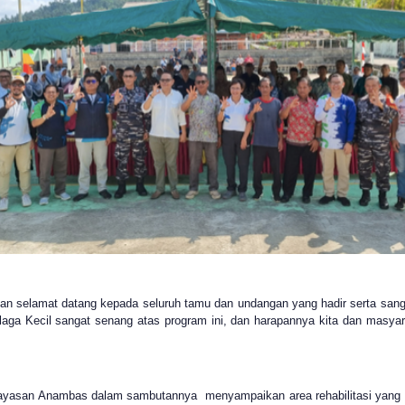
 selamat datang kepada seluruh tamu dan undangan yang hadir serta sang
aga Kecil sangat senang atas program ini, dan harapannya kita dan masyar
yasan Anambas dalam sambutannya menyampaikan area rehabilitasi yang ad