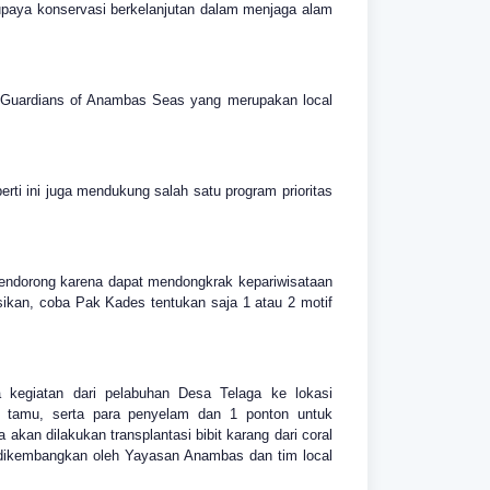
upaya konservasi berkelanjutan dalam menjaga alam
m Guardians of Anambas Seas yang merupakan local
ti ini juga mendukung salah satu program prioritas
 mendorong karena dapat mendongkrak kepariwisataan
sikan, coba Pak Kades tentukan saja 1 atau 2 motif
ta kegiatan dari pelabuhan Desa Telaga ke lokasi
m, tamu, serta para penyelam dan 1 ponton untuk
kan dilakukan transplantasi bibit karang dari coral
h dikembangkan oleh Yayasan Anambas dan tim local