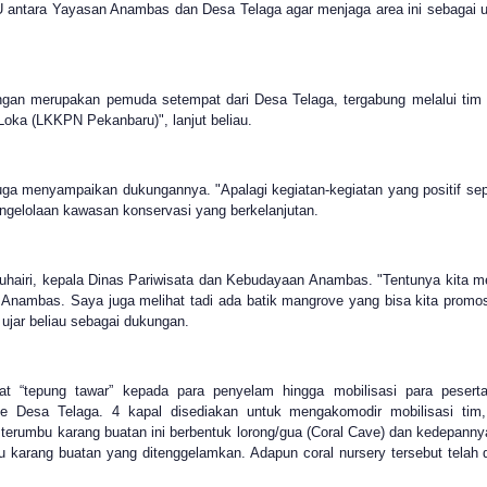
U antara Yayasan Anambas dan Desa Telaga agar menjaga area ini sebagai 
ngan merupakan pemuda setempat dari Desa Telaga, tergabung melalui ti
Loka (LKKPN Pekanbaru)", lanjut beliau.
 menyampaikan dukungannya. "Apalagi kegiatan-kegiatan yang positif seper
engelolaan kawasan konservasi yang berkelanjutan.
Sjuhairi, kepala Dinas Pariwisata dan Kebudayaan Anambas. "Tentunya kita
i Anambas. Saya juga melihat tadi ada batik mangrove yang bisa kita promo
 ujar beliau sebagai dukungan.
adat “tepung tawar” kepada para penyelam hingga mobilisasi para peser
me Desa Telaga. 4 kapal disediakan untuk mengakomodir mobilisasi ti
rumbu karang buatan ini berbentuk lorong/gua (Coral Cave) dan kedepannya a
mbu karang buatan yang ditenggelamkan. Adapun coral nursery tersebut tela