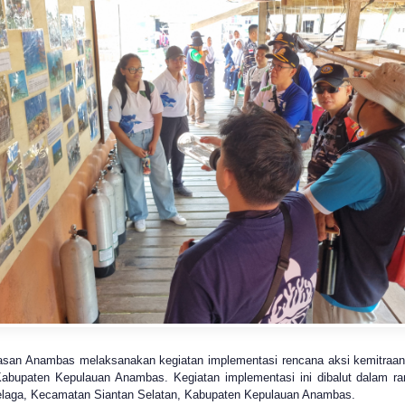
an Anambas melaksanakan kegiatan implementasi rencana aksi kemitraa
 Kabupaten Kepulauan Anambas. Kegiatan implementasi ini dibalut dalam r
 Telaga, Kecamatan Siantan Selatan, Kabupaten Kepulauan Anambas.