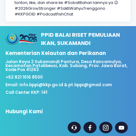
tonton, like, dan share ke #SobatBahari lainnya ya 😉
#2026GrowStronger #SaktiWahyuTrenggono
#KKPGOID #PodcastFishChat
PPID BALAI RISET PEMULIAAN
IKAN, SUKAMANDI
Kementerian Kelautan dan Perikanan
Jalan Raya 2 Sukamandi Pantura, Desa Rancamulya,
Kecamatan Patokbeusi, Kab. Subang, Prov. Jawa Barat,
Kode Pos 41263
+62 821 1616 8500
Email:
info.bppi@kkp.go.id & pt.bppi@gmail.com
Call Center KKP: 141
Hubungi Kami