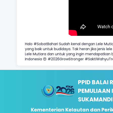
Halo #SobatBahari Sudah kenal dengan Lele Mutiar
yang baik untuk budidaya. Tak heran jika jenis le
Lele Mutiara dan untuk yang ingin mendapatkan be
Indonesia 😍 #2026GrowStronger #SaktiWahyuT
PPID BALAI 
PEMULIAAN 
SUKAMANDI
Kementerian Kelautan dan Per