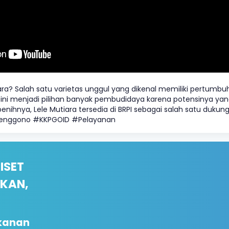
a? Salah satu varietas unggul yang dikenal memiliki pertumbuh
le ini menjadi pilihan banyak pembudidaya karena potensinya yan
nihnya, Lele Mutiara tersedia di BRPI sebagai salah satu dukun
renggono #KKPGOID #Pelayanan
RISET
IKAN,
ikanan