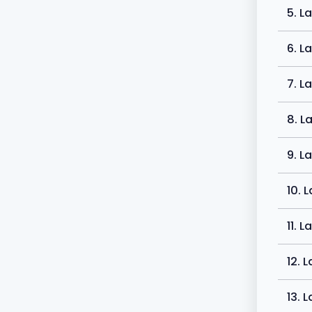
5. L
6. L
7. L
8. L
9. L
10. 
11. 
12. 
13. 