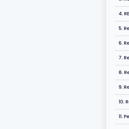
4. R
5. R
6. R
7. R
8. R
9. R
10. 
11. 