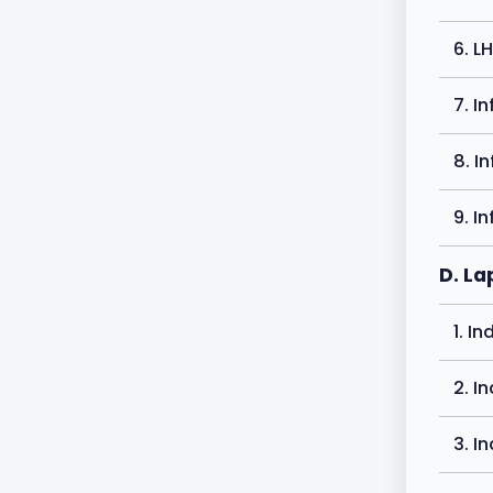
6. L
7. I
8. I
9. I
D. La
1. I
2. I
3. I