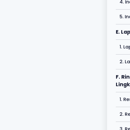
4. I
5. I
E. L
1. L
2. L
F. R
Lingk
1. R
2. R
3. R