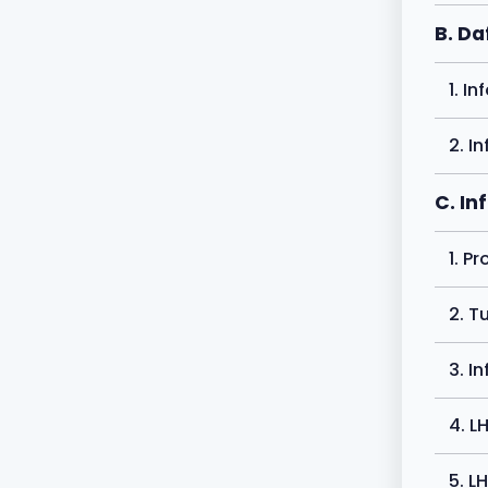
B. Da
1. I
2. I
C. In
1. P
2. T
3. I
4. L
5. L