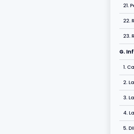
21. 
22. 
23. 
G. I
1. C
2. L
3. L
4. L
5. D