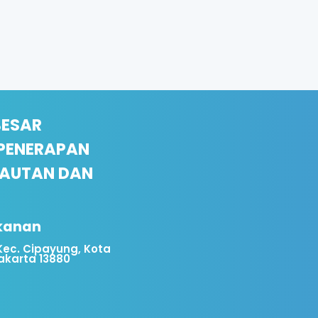
BESAR
 PENERAPAN
LAUTAN DAN
ikanan
, Kec. Cipayung, Kota
akarta 13880