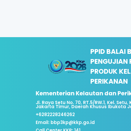
PPID BALAI 
PENGUJIAN
PRODUK KE
PERIKANAN
Kementerian Kelautan dan Per
Jl. Raya Setu No. 70, RT.5/RW.1, Kel. Setu
Jakarta Timur, Daerah Khusus Ibukota J
+6282228246262
Email:
bbp3kp@kkp.go.id
Call Center KKP: 141