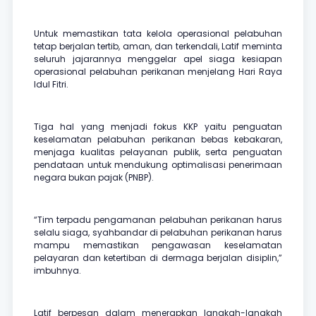
Untuk memastikan tata kelola operasional pelabuhan
tetap berjalan tertib, aman, dan terkendali, Latif meminta
seluruh jajarannya menggelar apel siaga kesiapan
operasional pelabuhan perikanan menjelang Hari Raya
Idul Fitri.
Tiga hal yang menjadi fokus KKP yaitu penguatan
keselamatan pelabuhan perikanan bebas kebakaran,
menjaga kualitas pelayanan publik, serta penguatan
pendataan untuk mendukung optimalisasi penerimaan
negara bukan pajak (PNBP).
“Tim terpadu pengamanan pelabuhan perikanan harus
selalu siaga, syahbandar di pelabuhan perikanan harus
mampu memastikan pengawasan keselamatan
pelayaran dan ketertiban di dermaga berjalan disiplin,”
imbuhnya.
Latif berpesan dalam menerapkan langkah-langkah