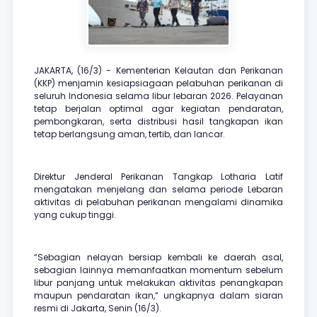
JAKARTA, (16/3) - Kementerian Kelautan dan Perikanan
(KKP) menjamin kesiapsiagaan pelabuhan perikanan di
seluruh Indonesia selama libur lebaran 2026. Pelayanan
tetap berjalan optimal agar kegiatan pendaratan,
pembongkaran, serta distribusi hasil tangkapan ikan
tetap berlangsung aman, tertib, dan lancar.
Direktur Jenderal Perikanan Tangkap Lotharia Latif
mengatakan menjelang dan selama periode Lebaran
aktivitas di pelabuhan perikanan mengalami dinamika
yang cukup tinggi.
“Sebagian nelayan bersiap kembali ke daerah asal,
sebagian lainnya memanfaatkan momentum sebelum
libur panjang untuk melakukan aktivitas penangkapan
maupun pendaratan ikan,” ungkapnya dalam siaran
resmi di Jakarta, Senin (16/3).