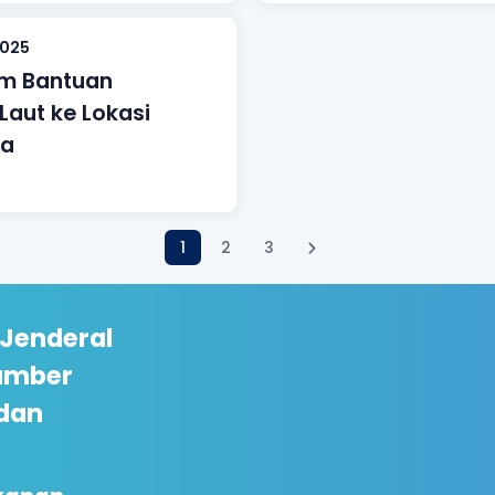
2025
im Bantuan
Laut ke Lokasi
ra
1
2
3
 Jenderal
umber
dan