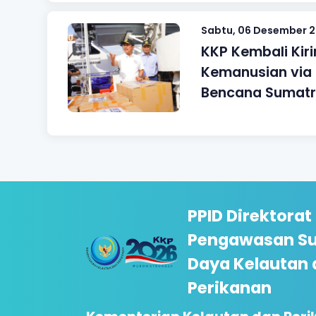
Sabtu, 06 Desember 
KKP Kembali Kir
Kemanusian via 
Bencana Sumat
PPID Direktorat
Pengawasan S
Daya Kelautan 
Perikanan