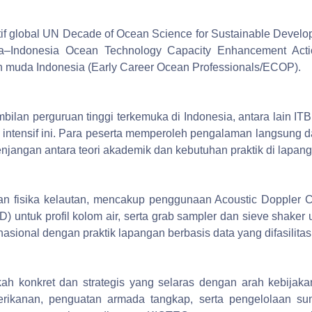
iatif global UN Decade of Ocean Science for Sustainable Devel
rea–Indonesia Ocean Technology Capacity Enhancement Act
an muda Indonesia (Early Career Ocean Professionals/ECOP).
bilan perguruan tinggi terkemuka di Indonesia, antara lain
intensif ini. Para peserta memperoleh pengalaman langsung d
angan antara teori akademik dan kebutuhan praktik di lapang
 fisika kelautan, mencakup penggunaan Acoustic Doppler Cur
D) untuk profil kolom air, serta grab sampler dan sieve shaker 
 nasional dengan praktik lapangan berbasis data yang difasilit
 konkret dan strategis yang selaras dengan arah kebijakan
kanan, penguatan armada tangkap, serta pengelolaan sum