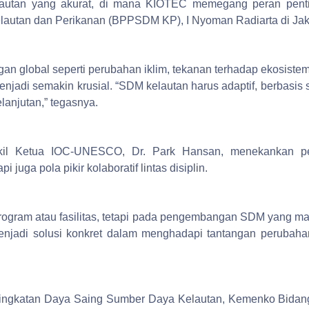
utan yang akurat, di mana KIOTEC memegang peran penti
tan dan Perikanan (BPPSDM KP), I Nyoman Radiarta di Jakar
ngan global seperti perubahan iklim, tekanan terhadap ekosiste
njadi semakin krusial. “SDM kelautan harus adaptif, berbasi
lanjutan,” tegasnya.
kil Ketua IOC-UNESCO, Dr. Park Hansan, menekankan pe
pi juga pola pikir kolaboratif lintas disiplin.
gram atau fasilitas, tetapi pada pengembangan SDM yang ma
enjadi solusi konkret dalam menghadapi tantangan perubahan
eningkatan Daya Saing Sumber Daya Kelautan, Kemenko Bidan